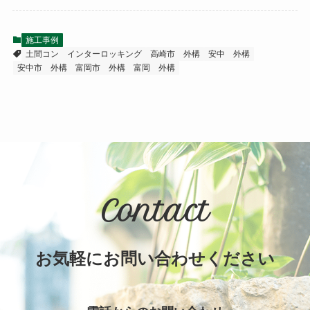
施工事例
土間コン
インターロッキング
高崎市 外構
安中 外構
安中市 外構
富岡市 外構
富岡 外構
Contact
お気軽にお問い合わせください